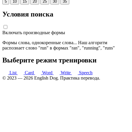
5
10
15
20
25
30
35
Условия поиска
Включать производные формы
Формы слова, однокоренные слова... Наш алгоритм
распознает слово "run" в формах "ran", "running", "runs"
Выберите режим тренировки
List
Card
Word
Write
Speech
© 2023 —
2026
English Dog. Практика перевода.